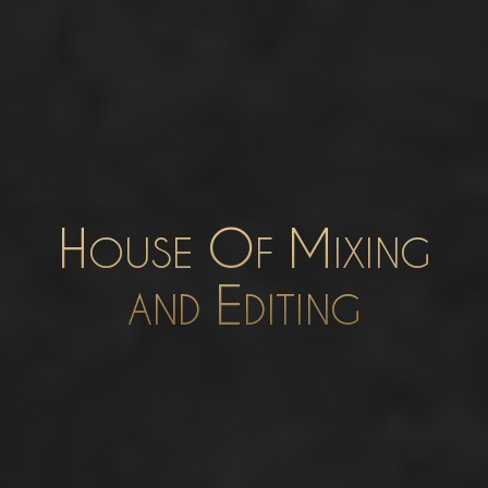
H
O
M
OUSE
F
IXING
E
AND
DITING